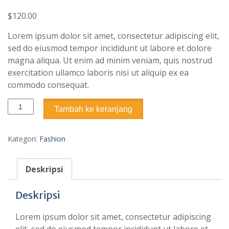
$
120.00
Lorem ipsum dolor sit amet, consectetur adipiscing elit,
sed do eiusmod tempor incididunt ut labore et dolore
magna aliqua. Ut enim ad minim veniam, quis nostrud
exercitation ullamco laboris nisi ut aliquip ex ea
commodo consequat.
Kuantitas
Tambah ke keranjang
New
Men
Collection
Kategori:
Fashion
Deskripsi
Deskripsi
Lorem ipsum dolor sit amet, consectetur adipiscing