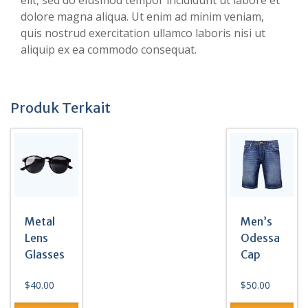
elit, sed do eiusmod tempor incididunt ut labore et
dolore magna aliqua. Ut enim ad minim veniam,
quis nostrud exercitation ullamco laboris nisi ut
aliquip ex ea commodo consequat.
Produk Terkait
Metal
Men’s
Lens
Odessa
Glasses
Cap
$
40.00
$
50.00