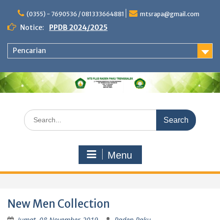
Skip
to
(0355) - 7690536 / 081333664881
mtsrapa@gmail.com
content
Notice:
PPDB 2024/2025
Pencarian
Search
for:
Menu
New Men Collection
Jumat, 08 November 2019
Raden Paku