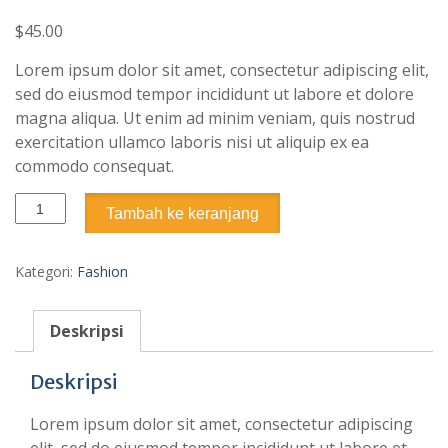
$
45.00
Lorem ipsum dolor sit amet, consectetur adipiscing elit,
sed do eiusmod tempor incididunt ut labore et dolore
magna aliqua. Ut enim ad minim veniam, quis nostrud
exercitation ullamco laboris nisi ut aliquip ex ea
commodo consequat.
Kuantitas
Tambah ke keranjang
Classic
Plain
Hat
Kategori:
Fashion
Deskripsi
Deskripsi
Lorem ipsum dolor sit amet, consectetur adipiscing