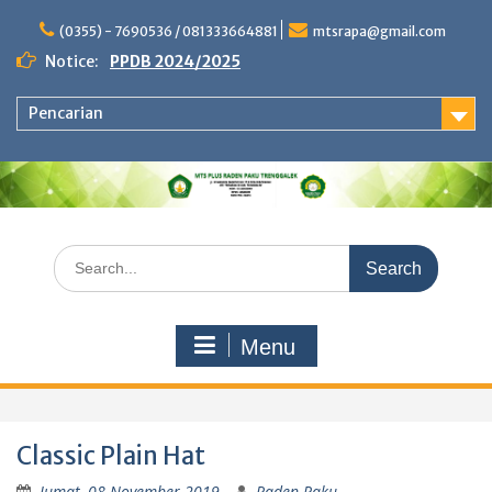
Skip
to
(0355) - 7690536 / 081333664881
mtsrapa@gmail.com
content
Notice:
PPDB 2024/2025
Pencarian
Search
for:
Menu
Classic Plain Hat
Jumat, 08 November 2019
Raden Paku