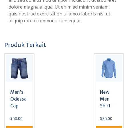
elit, sed do eiusmod tempor incididunt ut labore et
dolore magna aliqua. Ut enim ad minim veniam,
quis nostrud exercitation ullamco laboris nisi ut
aliquip ex ea commodo consequat.
Produk Terkait
Men’s
New
Odessa
Men
Cap
Shirt
$
50.00
$
35.00