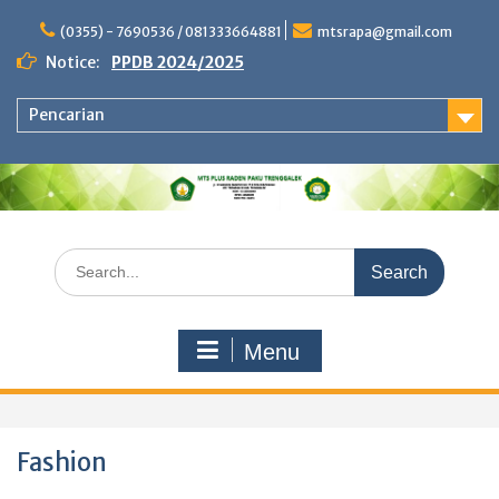
Skip
to
(0355) - 7690536 / 081333664881
mtsrapa@gmail.com
content
Notice:
PPDB 2024/2025
Pencarian
Search
for:
Menu
Fashion