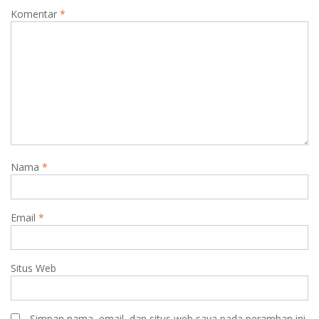
Komentar
*
Nama
*
Email
*
Situs Web
Simpan nama, email, dan situs web saya pada peramban ini