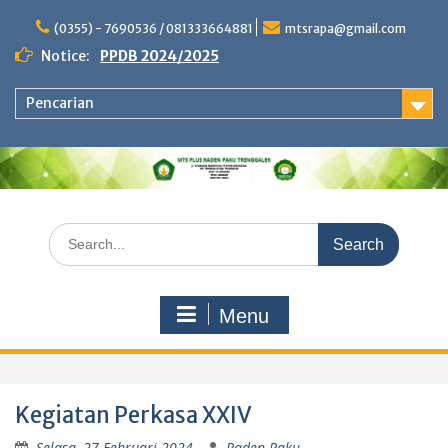
Skip
to
(0355) - 7690536 / 081333664881
mtsrapa@gmail.com
content
Notice:
PPDB 2024/2025
Pencarian
Search
for:
Menu
Kegiatan Perkasa XXIV
Selasa, 27 Februari 2024
Raden Paku