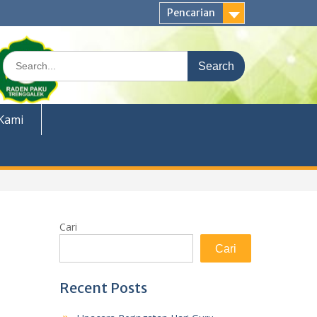
Pencarian
Search
for:
Kami
Cari
Cari
Recent Posts