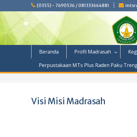
Skip
(0355) - 7690536 / 081333664881
mtsr
to
content
Beranda
Profil Madrasah
Keg
Perpustakaan MTs Plus Raden Paku Tren
Visi Misi Madrasah