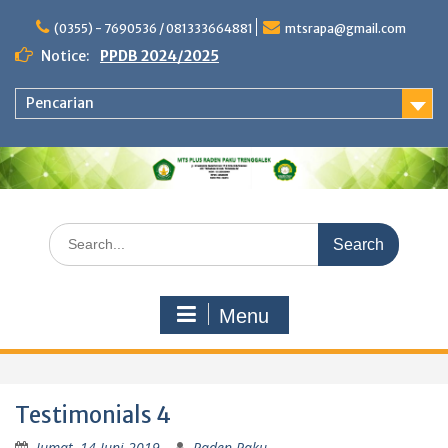
Skip
to
(0355) - 7690536 / 081333664881
mtsrapa@gmail.com
content
Notice:
PPDB 2024/2025
Pencarian
Search
for:
Menu
Testimonials 4
Jumat, 14 Juni 2019
Raden Paku