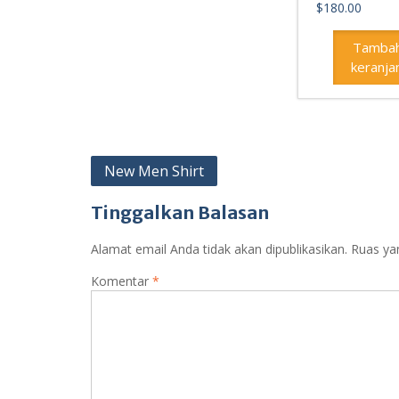
$
180.00
Tambah
keranja
Navigasi
New Men Shirt
pos
Tinggalkan Balasan
Alamat email Anda tidak akan dipublikasikan.
Ruas ya
Komentar
*