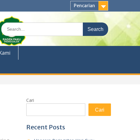
Pencarian
Search
for:
Kami
Cari
Cari
Recent Posts