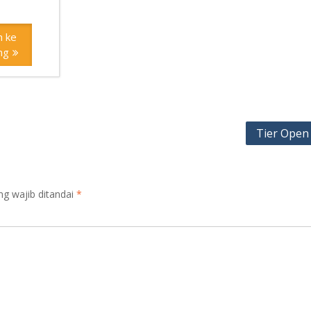
 ke
ng
Tier Open 
ng wajib ditandai
*