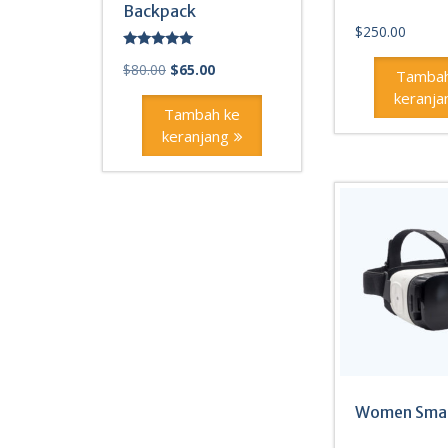
Backpack
$
250.00
Dinilai
Harga
Harga
$
80.00
$
65.00
5.00
Tambah
dari 5
aslinya
saat
keranja
adalah:
ini
Tambah ke
$80.00.
adalah:
keranjang
$65.00.
Women Smar