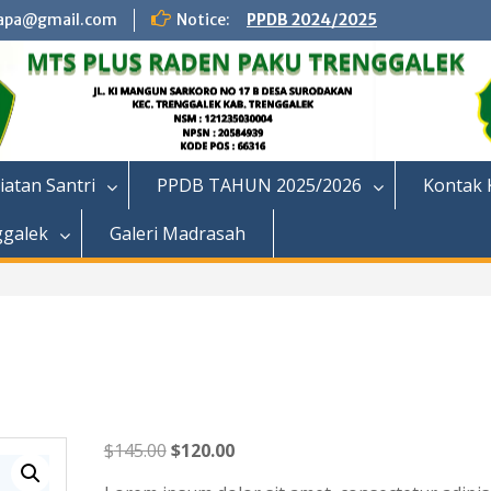
apa@gmail.com
Notice:
PPDB 2024/2025
iatan Santri
PPDB TAHUN 2025/2026
Kontak 
ggalek
Galeri Madrasah
Harga
Harga
$
145.00
$
120.00
aslinya
saat