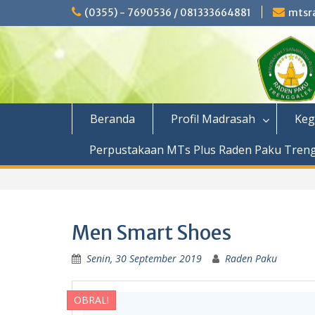
Skip
(0355) - 7690536 / 081333664881
mtsr
to
content
Beranda
Profil Madrasah
Keg
Perpustakaan MTs Plus Raden Paku Tren
Men Smart Shoes
Senin, 30 September 2019
Raden Paku
OBRAL!