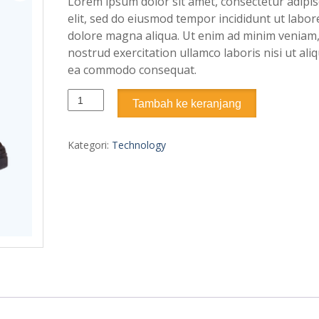
Lorem ipsum dolor sit amet, consectetur adipis
adalah:
ini
elit, sed do eiusmod tempor incididunt ut labor
$145.00.
adalah:
dolore magna aliqua. Ut enim ad minim veniam,
$120.00.
nostrud exercitation ullamco laboris nisi ut aliq
ea commodo consequat.
Kuantitas
Tambah ke keranjang
Men
Smart
Shoes
Kategori:
Technology