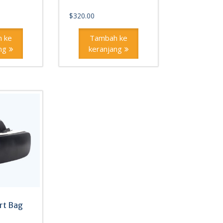
$
320.00
 ke
Tambah ke
ng
keranjang
t Bag