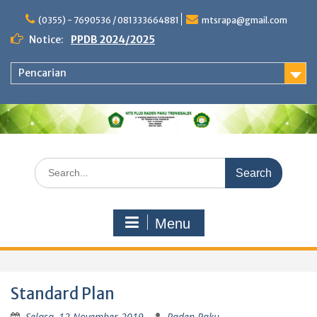
Skip
to
(0355) - 7690536 / 081333664881
mtsrapa@gmail.com
content
Notice:
PPDB 2024/2025
Pencarian
Search
for:
Menu
Standard Plan
Selasa, 12 November 2019
Raden Paku