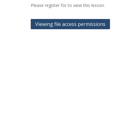
Please register for
to view this lesson.
Navigasi
Viewing file access permissions
pos