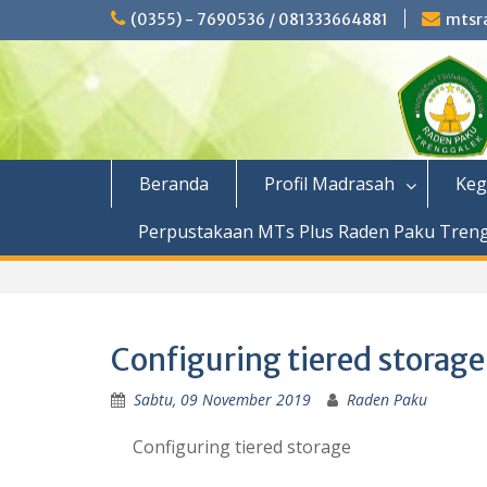
Skip
(0355) - 7690536 / 081333664881
mtsr
to
content
Beranda
Profil Madrasah
Keg
Perpustakaan MTs Plus Raden Paku Tren
Configuring tiered storage
Sabtu, 09 November 2019
Raden Paku
Configuring tiered storage