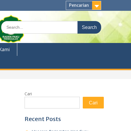
Pencarian
Search
for:
Kami
Cari
Cari
Recent Posts