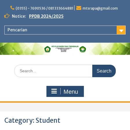
Skip
to
(0355) - 7690536 / 081333664881
mtsrapa@gmail.com
content
Notice:
PPDB 2024/2025
Pencarian
Search
for:
Menu
Category:
Student