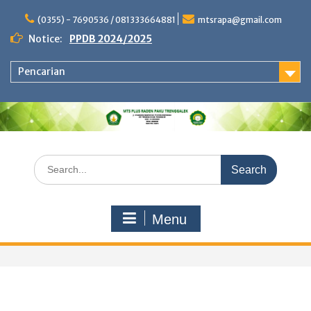
Skip
to
(0355) - 7690536 / 081333664881
mtsrapa@gmail.com
content
Notice:
PPDB 2024/2025
Pencarian
Search
for:
Menu