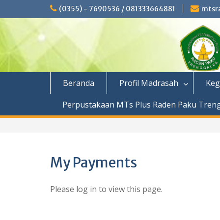
Skip
(0355) - 7690536 / 081333664881
mtsr
to
content
Beranda
Profil Madrasah
Keg
Perpustakaan MTs Plus Raden Paku Tren
My Payments
Please log in to view this page.