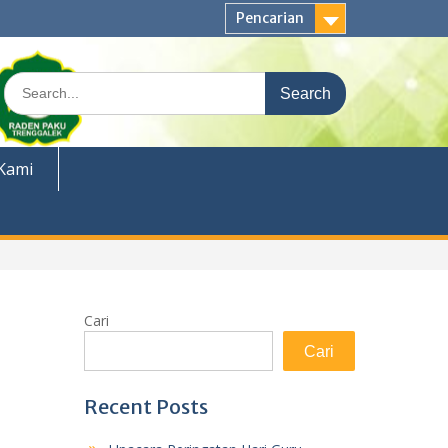
Pencarian
Search
for:
Kami
Cari
Cari
Recent Posts