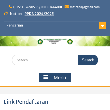
Skip
to
(0355) - 7690536 / 081333664881
mtsrapa@gmail.com
content
Notice:
PPDB 2024/2025
Pencarian
Search
for:
Menu
Link Pendaftaran