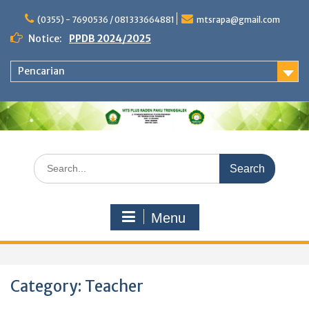
Skip
to
(0355) - 7690536 / 081333664881
mtsrapa@gmail.com
content
Notice:
PPDB 2024/2025
Pencarian
Search
for:
Menu
Category:
Teacher