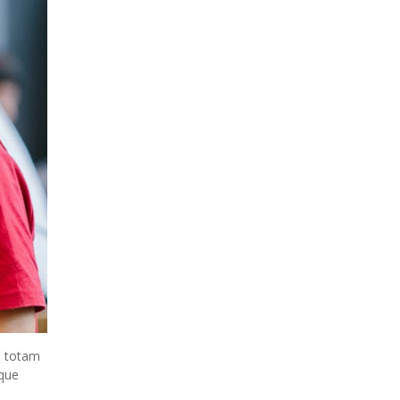
, totam
mque