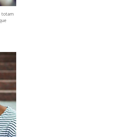
, totam
mque