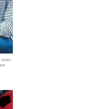
, totam
mque