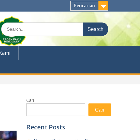
Pencarian
Search
for:
Kami
Cari
Cari
Recent Posts