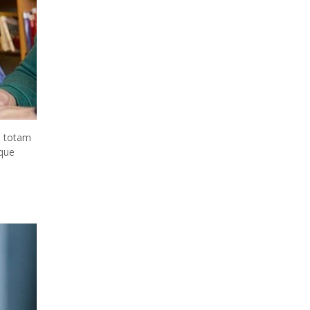
, totam
mque