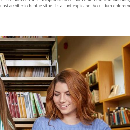
 quasi architecto beatae vitae dicta sunt explicabo. Accustium dolore