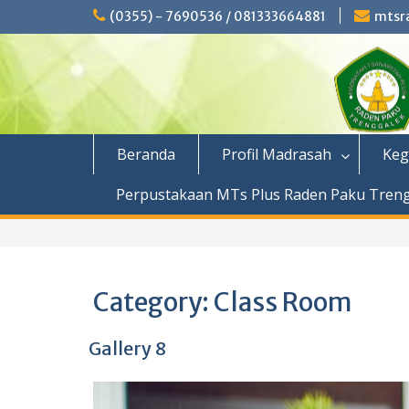
Skip
(0355) - 7690536 / 081333664881
mtsr
to
content
Beranda
Profil Madrasah
Keg
Perpustakaan MTs Plus Raden Paku Tren
Category:
Class Room
Gallery 8