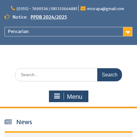
Skip
to
(0355) - 7690536 / 081333664881
mtsrapa@gmail.com
content
Notice:
PPDB 2024/2025
Pencarian
Search
for:
Menu
News